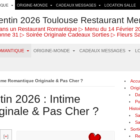
IQUE
ORIGINE-MONDE
CADEAUX MESSAGES
LOCATION SALLE
entin 2026 Toulouse Restaurant Me
n dans un Restaurant Romantique ▷ Menu du 14 Février 2
nne 31 ▷ Soirée Originale Cadeaux Sorties ▷ Fleurs Sai
OMANTIQUE
ORIGINE-MONDE
CADEAUX MESSAGES
L
ntime Romantique Originale & Pas Cher ?
Accu
Origi
Da
tin 2026 : Intime
Po
ginale & Pas Cher ?
Histo
Sa
Sa
Sorti
Re
[
+
]