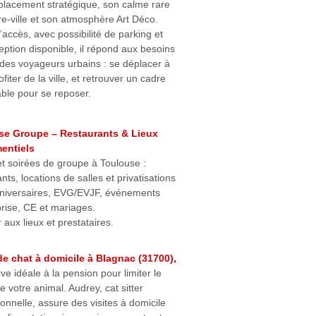
lacement stratégique, son calme rare
re-ville et son atmosphère Art Déco.
’accès, avec possibilité de parking et
eption disponible, il répond aux besoins
 des voyageurs urbains : se déplacer à
ofiter de la ville, et retrouver un cadre
able pour se reposer.
se Groupe – Restaurants & Lieux
entiels
t soirées de groupe à Toulouse :
nts, locations de salles et privatisations
niversaires, EVG/EVJF, événements
prise, CE et mariages.
aux lieux et prestataires.
e chat à domicile à Blagnac (31700),
ive idéale à la pension pour limiter le
e votre animal. Audrey, cat sitter
onnelle, assure des visites à domicile