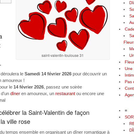
Dî
So
Sa
Au
Cade
a
Sa
Fleur
z
Me
saint-valentin-toulouse 31
Un
…
Fleu
Une 
e déroulera le
Samedi 14 février 2026
pour découvrir un
Inti
 en amoureux !
Pas 
pour le
14 février 2026
, passez une soirée
Cont
z d’un
dîner
en amoureux, un
restaurant
ou encore une
Agen
nal
 célébrer la Saint-Valentin de façon
≡
SOR
a ville rose
RE
DÎ
 du temps ensemble en organisant un dîner romantique à