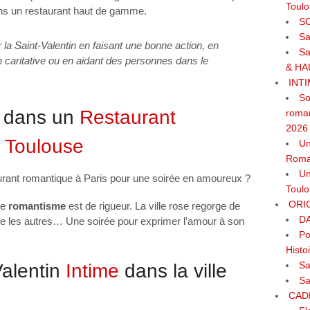
Toul
ans un restaurant haut de gamme.
SO
Sa
r la Saint-Valentin en faisant une bonne action, en
Sa
n caritative ou en aidant des personnes dans le
& HA
INT
So
n dans un
Restaurant
roman
2026
 Toulouse
Un
Roman
Un
urant romantique à Paris pour une soirée en amoureux ?
Toulo
ORI
le
romantisme
est de rigueur. La ville rose regorge de
DA
e les autres… Une soirée pour exprimer l’amour à son
Po
Histo
Sa
Valentin
Intime
dans la ville
Sa
CAD