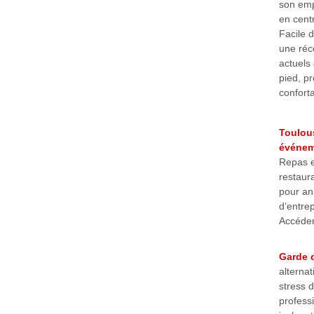
son emp
en cent
Facile d
une réc
actuels
pied, pr
confort
Toulou
événem
Repas e
restaura
pour an
d’entre
Accéder 
Garde d
alternat
stress d
professi