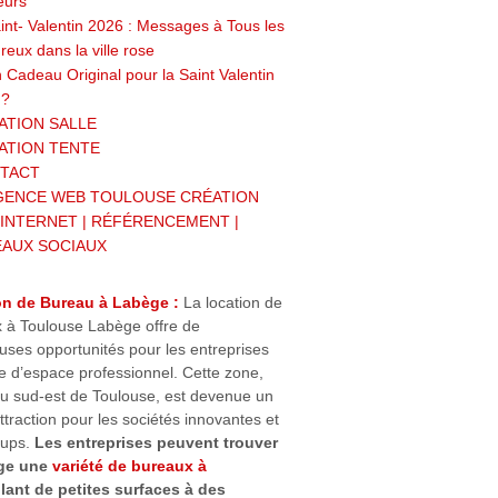
eurs
int- Valentin 2026 : Messages à Tous les
eux dans la ville rose
 Cadeau Original pour la Saint Valentin
 ?
ATION SALLE
ATION TENTE
TACT
GENCE WEB TOULOUSE CRÉATION
 INTERNET | RÉFÉRENCEMENT |
EAUX SOCIAUX
on de Bureau à Labège :
La location de
 à Toulouse Labège offre de
ses opportunités pour les entreprises
e d’espace professionnel. Cette zone,
au sud-est de Toulouse, est devenue un
ttraction pour les sociétés innovantes et
tups.
Les entreprises peuvent trouver
ge une
variété de bureaux à
lant de petites surfaces à des