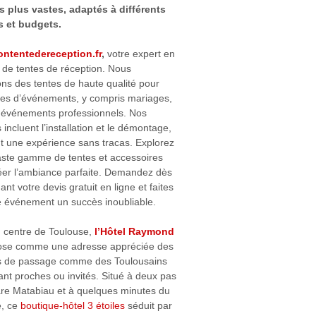
 plus vastes, adaptés à différents
s et budgets.
ontentedereception.fr
,
votre expert en
n de tentes de réception. Nous
ns des tentes de haute qualité pour
pes d’événements, y compris mariages,
t événements professionnels. Nos
 incluent l’installation et le démontage,
t une expérience sans tracas. Explorez
aste gamme de tentes et accessoires
éer l’ambiance parfaite. Demandez dès
nt votre devis gratuit en ligne et faites
e événement un succès inoubliable.
n centre de Toulouse,
l’Hôtel Raymond
ose comme une adresse appréciée des
rs de passage comme des Toulousains
ant proches ou invités. Situé à deux pas
are Matabiau et à quelques minutes du
e, ce
boutique-hôtel 3 étoiles
séduit par