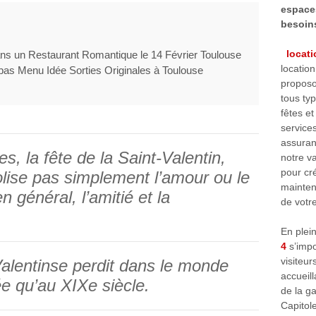
espaces
besoin
locati
dans un Restaurant Romantique le 14 Février Toulouse
locatio
as Menu Idée Sorties Originales à Toulouse
proposo
tous ty
fêtes e
services
assuran
s, la fête de la Saint-Valentin,
notre v
pour cr
olise pas simplement l’amour ou le
maintena
n général, l’amitié et la
de votr
En plei
4
s’imp
visiteu
 Valentinse perdit dans le monde
accueill
sée qu’au XIXe siècle.
de la g
Capitol