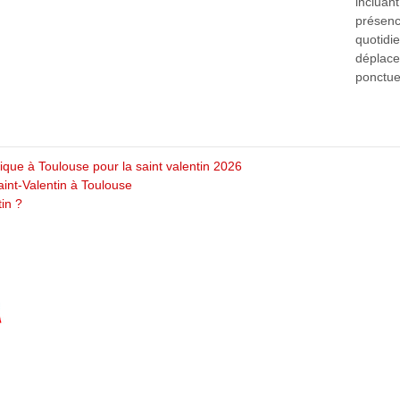
incluant
présenc
quotidi
déplace
ponctue
ique à Toulouse pour la saint valentin 2026
aint-Valentin à Toulouse
tin ?