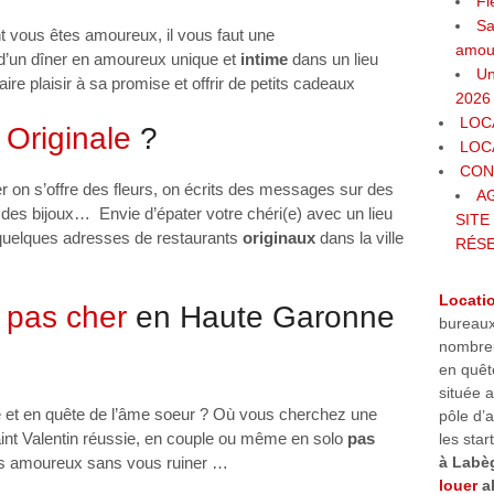
Fl
Sa
nt vous êtes amoureux, il vous faut une
amour
d’un dîner en amoureux unique et
intime
dans un lieu
Un
ire plaisir à sa promise et offrir de petits cadeaux
2026
LOC
n
Originale
?
LOC
CON
r on s’offre des fleurs, on écrits des messages sur des
A
 des bijoux… Envie d’épater votre chéri(e) avec un lieu
SITE
uelques adresses de restaurants
originaux
dans la ville
RÉS
Locati
n
pas cher
en Haute Garonne
bureaux
nombreu
en quêt
située 
e et en quête de l’âme soeur ? Où vous cherchez une
pôle d’a
int Valentin réussie, en couple ou même en solo
pas
les star
tes amoureux sans vous ruiner …
à Labè
louer
al